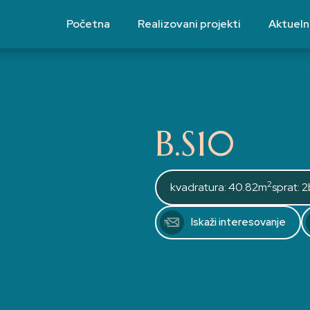
Početna
Realizovani projekti
Aktuelni
B.S10
2
kvadratura: 40.82m
sprat: 2
Iskaži interesovanje