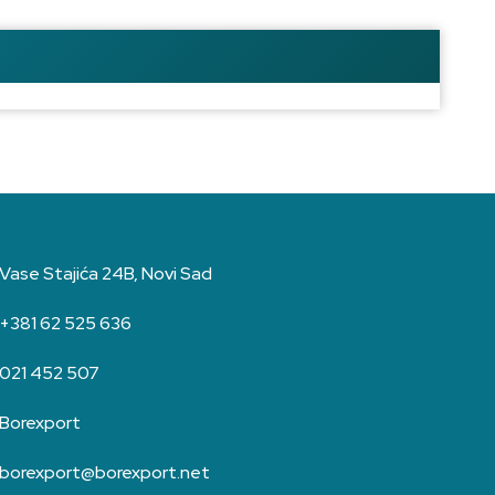
Vase Stajića 24B, Novi Sad
+381 62 525 636
021 452 507
Borexport
borexport@borexport.net