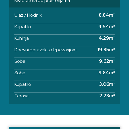
Kvadratura po prostorijama
Ulaz / Hodnik
8.84m²
Kupatilo
4.54m²
Kuhinja
4.29m²
Dnevni boravak sa trpezarijom
19.85m²
Soba
9.62m²
Soba
9.84m²
Kupatilo
3.06m²
Terasa
2.23m²