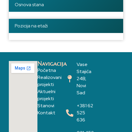
Osnova stana
Pozicija na etaži
Navigacija
Vase
Početna
Stajića
Realizovani
24B,
projekti
Novi
Aktuelni
Sad
projekti
Stanovi
+381 62
Kontakt
525
636