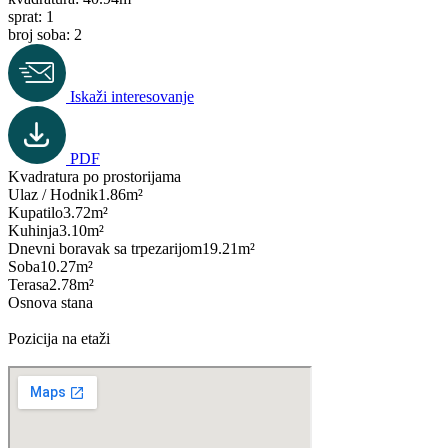
sprat: 1
broj soba: 2
Iskaži interesovanje
PDF
Kvadratura po prostorijama
Ulaz / Hodnik
1.86m²
Kupatilo
3.72m²
Kuhinja
3.10m²
Dnevni boravak sa trpezarijom
19.21m²
Soba
10.27m²
Terasa
2.78m²
Osnova stana
Pozicija na etaži