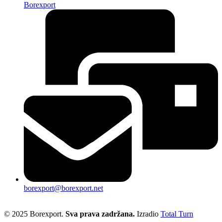
Borexport
borexport@borexport.net
© 2025 Borexport.
Sva prava zadržana.
Izradio
Total Turn