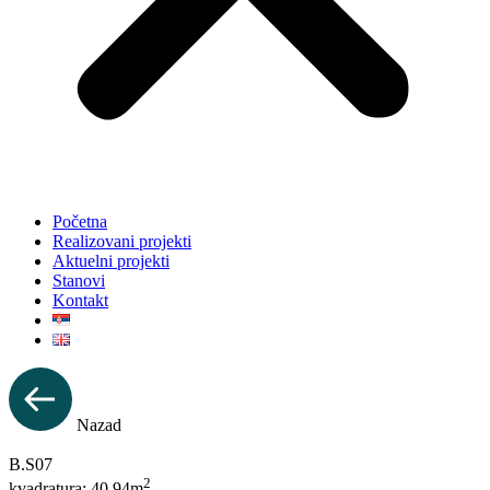
Početna
Realizovani projekti
Aktuelni projekti
Stanovi
Kontakt
Nazad
B.S07
2
kvadratura: 40.94m