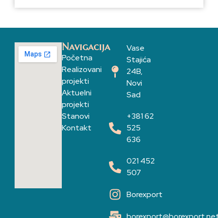
Navigacija
Vase
Početna
Stajića
Realizovani
24B,
projekti
Novi
Aktuelni
Sad
projekti
Stanovi
+381 62
Kontakt
525
636
021 452
507
Borexport
borexport@borexport.ne