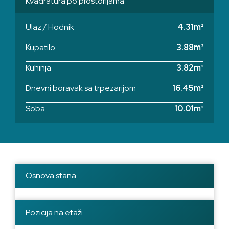
Kvadratura po prostorijama
Ulaz / Hodnik
4.31m²
Kupatilo
3.88m²
Kuhinja
3.82m²
Dnevni boravak sa trpezarijom
16.45m²
Soba
10.01m²
Osnova stana
Pozicija na etaži