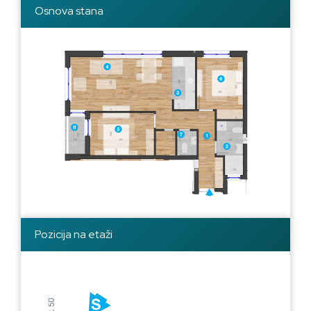
Osnova stana
Pozicija na etaži