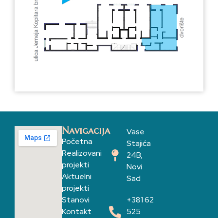
Navigacija
Vase
Početna
Stajića
Realizovani
24B,
projekti
Novi
Aktuelni
Sad
projekti
Stanovi
+381 62
Kontakt
525