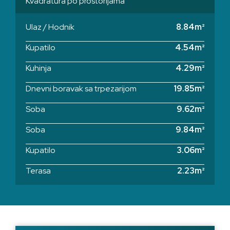
Kvadratura po prostorijama
Ulaz / Hodnik
8.84m²
Kupatilo
4.54m²
Kuhinja
4.29m²
Dnevni boravak sa trpezarijom
19.85m²
Soba
9.62m²
Soba
9.84m²
Kupatilo
3.06m²
Terasa
2.23m²